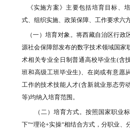
《实施方案》主要包括培育目标、
式、
组织实施、
政策保障、
工作要求
六
（一）培育
对象
。
将
西藏自治区行政
源社会保障部发布
的数
字技术领域国家
术相关专业全日制普通高校毕业生
(含
班和高级工班毕业生)、在岗或有意愿
工作的技术技能人才(含新就业形态劳
等)均
纳入培育范围
。
（
二
）
培育方式
。
按照国家职业
下”“理论+实操”相结合
方式
，分职业、