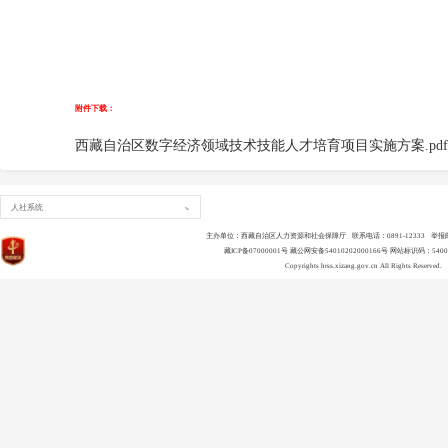
附件下载：
西藏自治区数字经济领域技术技能人才培育项目实施方案.pdf.p
人社系统
主办单位：西藏自治区人力资源和社会保障厅 联系电话：0891-12333 举报邮箱：ls
藏ICP备07000001号
藏公网安备54010202000166号
网站标识码：54000
Copyrights
hrss.xizang.gov.cn
All Rights Reserved.