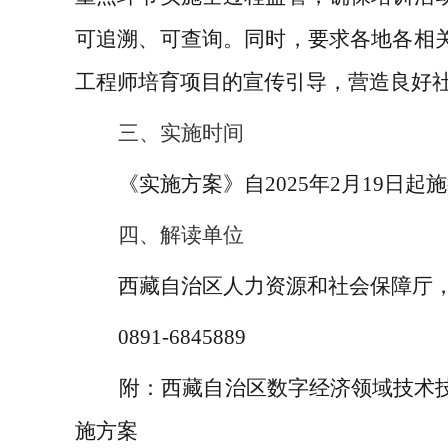
可追溯、可查询。
同时，要求各地各相
工程师培育项目的
宣传引导
，营造良好
三、实施时间
《实施方案》自
202
5
年
2
月
19
日起施
四、
解读单位
西藏自治区
人力资源和社会保障厅
0891-6845889
附：
西藏自治区数字经济领域技术
施方案