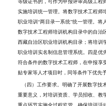
等级证书的，
可
作为申报评审高级工程
实施培训
统一
管理。
将数字技术
工程师
职业培训
“两目录一系统”统一管理。将
数字技术工程师培训机构目录中的自治
西藏自治区职业培训机构目录；将培训
职业培训实名制信息管理系统。
四是
优
符合条件的数字技术工程师，在申报享
贴专家等人才项目时，同等条件下优先
（
四
）工作要求。
明确
了
开展数字技
重要意义
，
对培训资质、学员招收、教
重点环节实施全
过程
监管
，
确保培训活