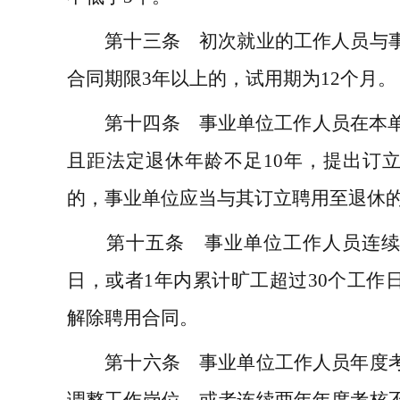
第十三条 初次就业的工作人员与事
合同期限
3
年以上的，试用期为
12
个月。
第十四条 事业单位工作人员在本单
且距法定退休年龄不足
10
年，提出订
的，事业单位应当与其订立聘用至退休
第十五条 事业单位工作人员连续
日，或者
1
年内累计旷工超过
30
个工作
解除聘用合同。
第十六条 事业单位工作人员年度考
调整工作岗位，或者连续两年年度考核