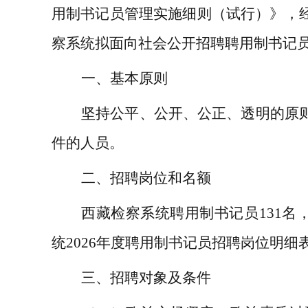
用制书记员管理实施细则（试行）》
，
察
系统
拟面向社会公开招聘聘用制书记
一、基本原则
坚持公平、公开、公正、透明的原
件的人员。
二、招聘
岗位和
名额
西藏
检察系统
聘用制书记员
131
名
统
2026
年度聘用制书记员招聘岗位明细
三、招聘对象及条件