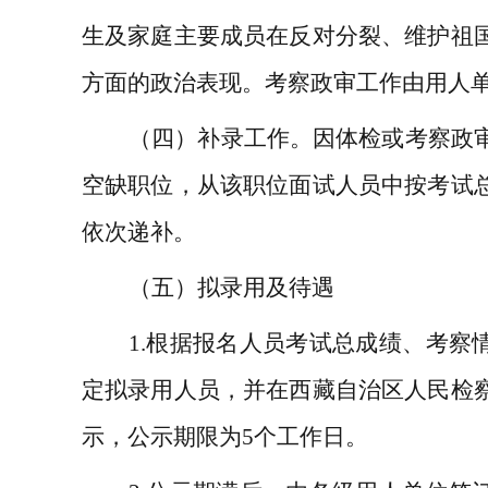
生及家庭主要成员在反对分裂、维护祖
方面的政治表现。
考察政审工作由用人
（
四
）补录工作。
因体检或考察政
空缺
职位
，
从该职位面试人员中
按考试
依次
递补
。
（
五
）
拟
录用
及待遇
1.
根据报名人员考试总成绩、考察
定拟录用人员，并
在西藏自治区人民检
示，公示期限为
5
个工作日。