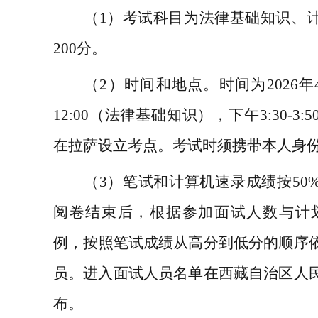
（
1
）
考试科目
为法律
基础知识
、
200
分。
（
2
）
时间和地点。时间为
2026
年
12:00
（法律基础知识），下午
3:30-3:5
在拉萨设立考点。考试时须携带本人身
（
3
）笔试和计算机速录成绩按
50
阅卷结束后，
根据
参加
面试人
数
与
计
例
，
按照笔试成绩从高分到低分的顺序
员。
进入面试人员名单
在西藏自治区人
布。