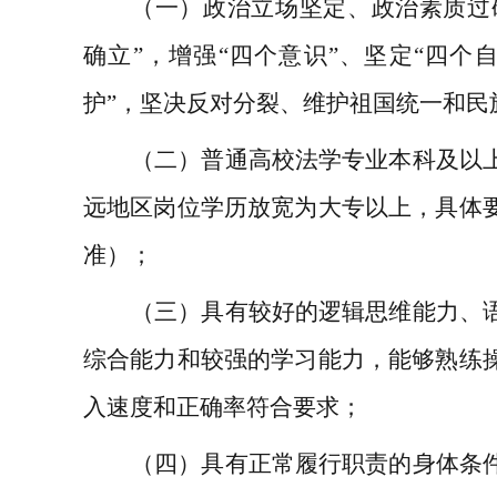
（一）
政治立场坚定、政治素质过
确立
”
，增强
“
四个意识
”
、坚定
“
四个
护
”
，坚决反对分裂、维护祖国统一和民
（二）普通高校法学专业本科及以
远地区岗位学历放宽为大专以上，具体
准）；
（
三
）
具有较好的逻辑思维能力、
综合能力和较强的学习能力
，能够熟练
入速度和正确率符合要求
；
（
四
）具有正常履行职责的身体条