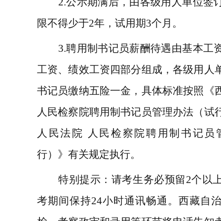
2.
公示期满后，由
各级用人单位
签
限不得少于
2
年，试用期
3
个月。
3.
聘用制书记员薪酬待遇由基本工
工资、绩效工资四部分组成，
各级用人
书记员
缴纳
五险一金，具体标准按照
《
人民检察院聘用制书记员管理办法（试
人民法院
人民检察院聘用制书记员
行）》有关规定
执行。
特别提示
：请考生务必预留
2
个以
考期间保持
24
小时通讯畅通。西藏自