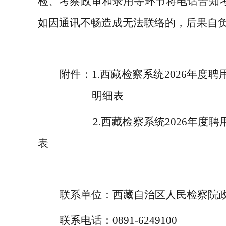
检、考察政审和录用等环节将电话告知
如因通讯不畅造成无法联络的，后果自
附件：
1.
西藏检察系统
2026
年度聘
明细表
2.
西藏
检察系统
2026
年度
聘
表
联系单位
：西藏自治区人民检察院
联系电话
：
0891-62491
00