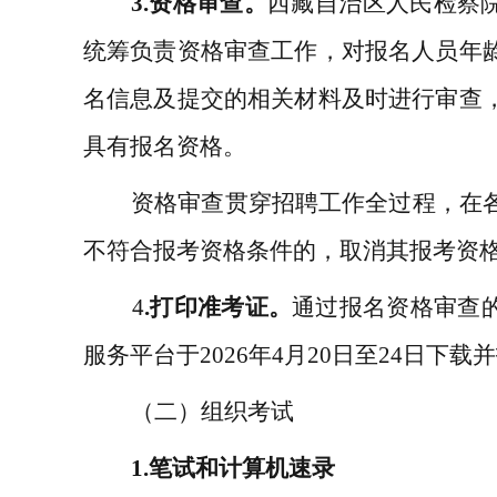
3.
资格
审查
。
西藏自治区人民检察
统筹
负责资格
审查
工作，
对报名人员年
名信息及提交的相关材料及时进行审查
具有报名资格。
资格审查贯穿招聘工作全过程
，
在
不符合报考资格条件的，取消其报考资
4
.
打印准考证。
通过报名资格审查
服务平台于
2026
年
4
月
20
日至
24
日下载并
（
二
）组织考试
1.
笔试
和计算机速录