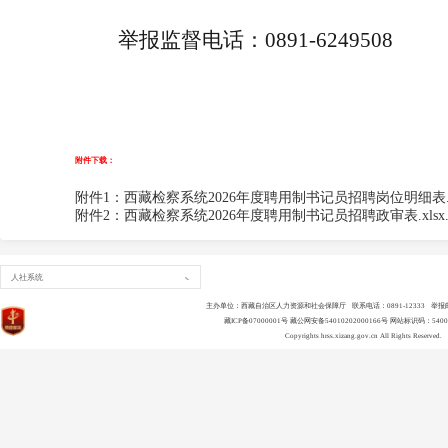
举报监督电话
：
0891-624950
8
附件下载：
附件1：西藏检察系统2026年度聘用制书记员招聘岗位明细表.xlsx
附件2：西藏检察系统2026年度聘用制书记员招聘政审表.xlsx.x
人社系统
主办单位：西藏自治区人力资源和社会保障厅 联系电话：0891-12333 举报邮箱：ls
藏ICP备07000001号
藏公网安备54010202000166号
网站标识码：54000
Copyrights
hrss.xizang.gov.cn
All Rights Reserved.