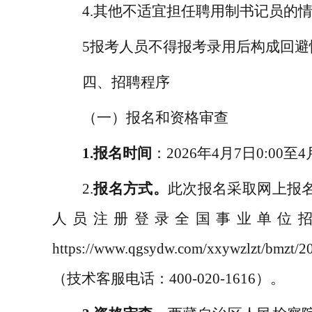
4.
其
他
不适宜担任聘用制书记员的
5
报考人员不得报考录用后构成回避
四、招聘程序
（一）报名
和资格审查
1.
报名时间
：
202
6
年
4
月
7
日
0
:
00
至
4
2.
报名方式。
此次报名采取网上报
人员注册登录全国事业单位
https://www.qgsydw.com/xxywzlzt/bmzt/2
（技术客服电话：
400-020-1616
）。