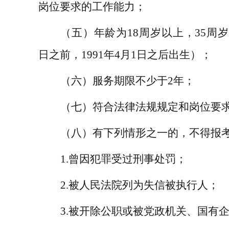
岗位要求的工作能力
；
（五）年龄为
18
周岁以上，
35
周岁
日之前，
19
91
年
4
月
1
日之后出生）；
（
六
）服务期限不少于
2
年
；
（
七
）
符合法律法规规定和岗位要
（八）有下列情形之一的，不得报
1.
曾因犯罪受过刑事处罚；
2.
被人民法院列为失信被执行人；
3.
被开除公职或被
党政机关、国有