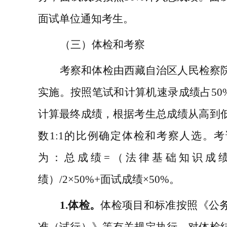
面试单位通知考生。
（
三
）
体检和
考察
考察和体检由西藏自治区人民检察
实施。
按照笔试
和计算机速录
成绩占
50
计算最终成绩，根据考生总成绩从高到
数
1
:
1
的比例确定
体检和考察人选。考
为：总成绩
=
（
法律
基础知识
成
绩）
/2×50%+
面试成绩
×50%
。
1.
体检。
体检项目和标准
按
照《公
准（试行）》等有关规定执行。
对体检