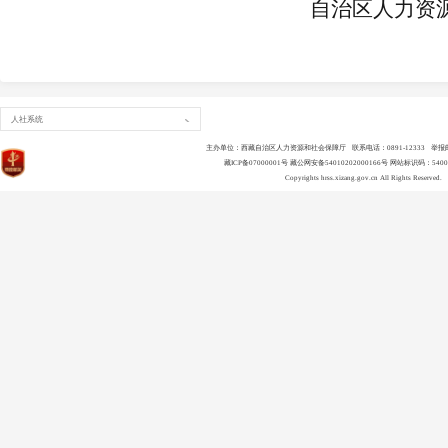
自治区人力资
人社系统
主办单位：西藏自治区人力资源和社会保障厅 联系电话：0891-12333 举报邮箱：ls
藏ICP备07000001号
藏公网安备54010202000166号
网站标识码：54000
Copyrights
hrss.xizang.gov.cn
All Rights Reserved.