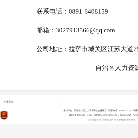
联系电话：
0891-6408159
邮
箱：
3027913566@qq.com
公司地址：拉萨市城关区江苏大道
7
自治区人力资
人社系统
主办单位：西藏自治区人力资源和社会保障厅 联系电话：0891-12333 举报邮箱：ls
藏ICP备07000001号
藏公网安备54010202000166号
网站标识码：54000
Copyrights
hrss.xizang.gov.cn
All Rights Reserved.