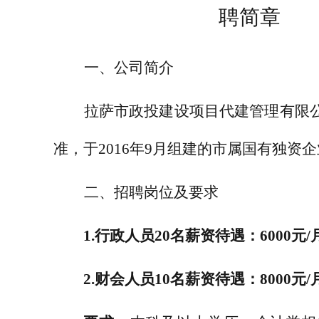
聘简章
一、公司简介
拉萨市政投建设项目代建管理有限
准，于
2016
年
9
月组建的市属国有独资企
二、招聘岗位及要求
1.
行政人员
20
名
薪资待遇：
6000
元
/
2.
财会人员
10
名
薪资待遇：
8000
元
/