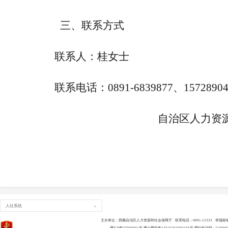
三、联系方式
联
系
人：桂女士
联系电话：
0891-6839877
、
1572890
自治区人力资
人社系统
主办单位：西藏自治区人力资源和社会保障厅 联系电话：0891-12333 举报邮箱：lsld
藏ICP备07000001号
藏公网安备54010202000166号
网站标识码：540000