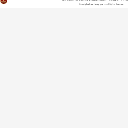
Copyrights
hrss.xizang.gov.cn
All Rights Reserved.