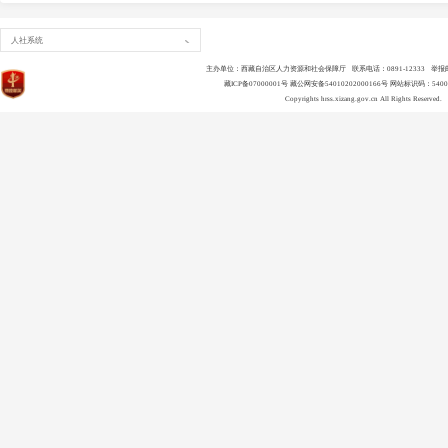
人社系统
主办单位：西藏自治区人力资源和社会保障厅 联系电话：0891-12333 举报邮箱：ls
藏ICP备07000001号
藏公网安备54010202000166号
网站标识码：54000
Copyrights
hrss.xizang.gov.cn
All Rights Reserved.