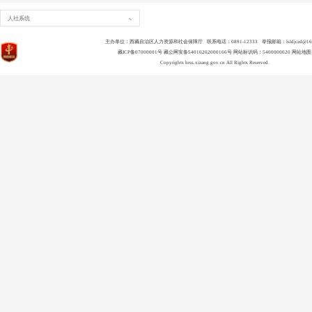
人社系统
主办单位：西藏自治区人力资源和社会保障厅 联系电话：0891-12333 举报邮箱：lsldjczd@163
藏ICP备07000001号
藏公网安备54010202000166号
网站标识码：5400000020
网站地图
Copyrights
hrss.xizang.gov.cn
All Rights Reserved.