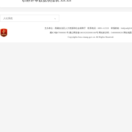
职称评审数据填报表.xls.xls
人社系统
主办单位：西藏自治区人力资源和社会保障厅 联系电话：0891-12333 举报邮箱：lsldjczd@163
藏ICP备07000001号
藏公网安备54010202000166号
网站标识码：5400000020
网站地图
Copyrights
hrss.xizang.gov.cn
All Rights Reserved.