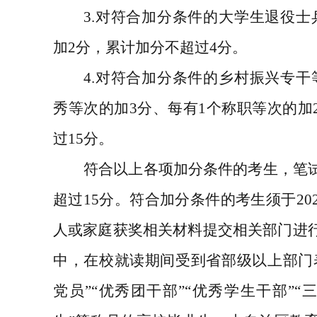
3.
对符合加分条件的大学生退役士
加
2
分，累计加分不超过
4
分。
4.
对符合加分条件的乡村振兴专干
秀等次的加
3
分、每有
1
个称职等次的加
过
15
分。
符合以上各项加分条件的考生，笔
超过
15
分。符合加分条件的考生须于
20
人或家庭获奖相关材料提交相关部门进
中，在校就读期间受到省部级以上部门
党员
”“
优秀团干部
”“
优秀学生干部
”“