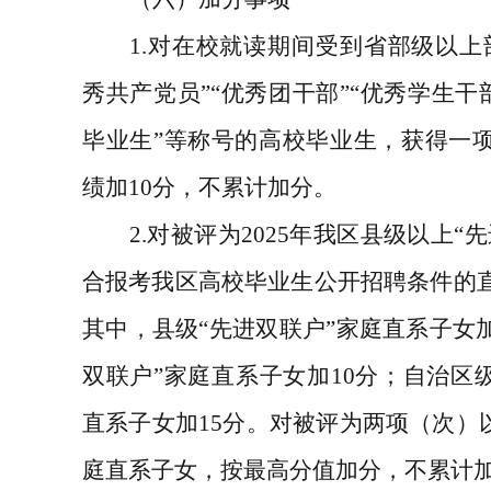
1.
对在校就读期间受到省部级以上
秀共产党员
”“
优秀团干部
”“
优秀学生干
毕业生
”
等称号的高校毕业生，获得一
绩加
10
分，不累计加分。
2.
对被评为
2025
年我区县级以上
“
先
合报考我区高校毕业生公开招聘条件的
其中，县级
“
先进双联户
”
家庭直系子女
双联户
”
家庭直系子女加
10
分；自治区
直系子女加
15
分。对被评为两项（次）
庭直系子女，按最高分值加分，不累计