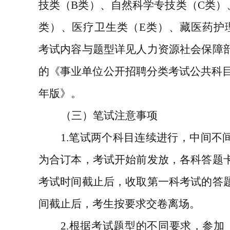
技类（
B
类）、自然科学专技类（
C
类）
类）、医疗卫生类（
E
类）、藏医药护
考试内容与题型详见人力资源社会保障
的《事业单位公开招聘分类考试公共科
年版》。
（三）笔试注意事项
1.
笔试两个科目连续进行，中间不
为合订本，考试开始前发放，各科答题
考试时间截止后，收取第一科考试的答
间截止后，考生按要求交卷离场。
2.
根据考试题型的不同要求，参加