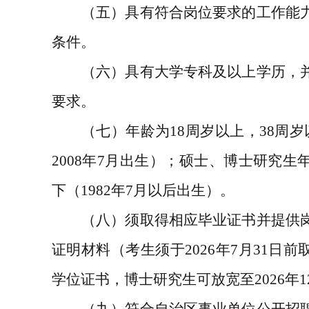
（五）具有符合岗位要求的工作能
条件。
（六）具有大学专科及以上学历，
要求。
（七）年龄为
18
周岁以上，
38
周岁
2008
年
7
月出生）；硕士、博士研究生
下（
1982
年
7
月以后出生）。
（八）须取得相应毕业证书并提供
证明材料（考生须于
202
6
年
7
月
31
日前
学位证书，博士研究生可放宽至
2026
年
1