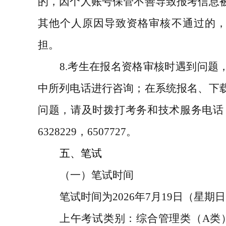
的，因个人账号保管不善导致报考信息
其他个人原因导致资格审核不通过的
担。
8.
考生在报名资格审核时遇到问题
中所列电话进行咨询；在系统报名、下
问题，请及时拨打考务和技术服务电话
6328229
，
6507727
。
五、笔试
（一）笔试时间
笔试时间为
2026
年
7
月
19
日（星期日
上午考试类别：综合管理类（
A
类