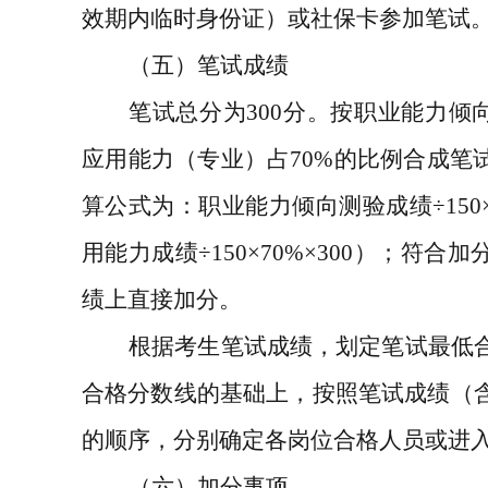
效期内临时身份证）或社保卡参加笔试
（五）笔试成绩
笔试总分为
300
分。按职业能力倾
应用能力（专业）占
70%
的比例合成笔
算公式为：职业能力倾向测验成绩
÷150
用能力成绩
÷150×70%×300
）；符合加
绩上直接加分。
根据考生笔试成绩，划定笔试最低
合格分数线的基础上，按照笔试成绩（
的顺序，分别确定各岗位合格人员或进
（六）加分事项