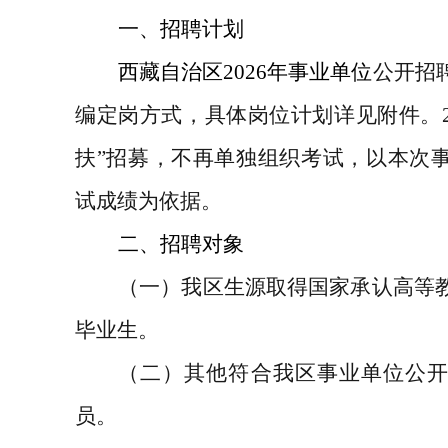
一、招聘计划
西藏自治区
202
6
年事业单位
公开招
编定岗方式，具体岗位计划详见附件。
扶
”
招募，不再单独组织考试，以本次
试成绩为依据。
二、招聘对象
（一）我区生源取得国家承认高等
毕业生。
（二）其他符合我区事业单位公
员。