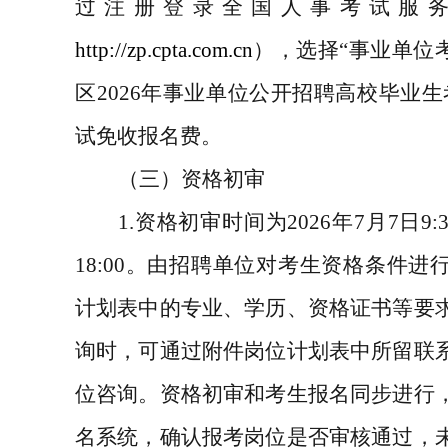
过注册登录全国人事考试服
http://zp.cpta.com.cn
），选择
“
事业单位
区
2026
年事业单位公开招聘高校毕业生
试免收报名费。
（三）资格初审
1.
资格初审时间为
2026
年
7
月
7
日
9:
18:00
。由招聘单位对考生资格条件进
计划表中的专业、学历、资格证书等要
询时，可通过附件岗位计划表中所留联
位咨询。资格初审和考生报名同步进行
名系统，确认报考岗位是否审核通过，