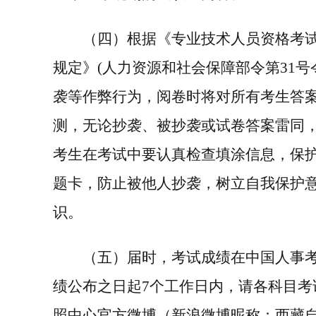
（
四
）根据《专业技术人员资格考
规定》
(
人力资源和社会保障部令第
31
号
袭等作弊行为，阅卷时将对所有考生答
测，无论抄袭、被抄袭或试卷答案雷同
考生在考试中要认真检查填涂信息，保
题卡，防止被他人抄袭，树立自我保护
识。
（
五
）届时，考试成绩在中国人事
绩公布之日起
7
个工作日内，请各科目考
照中心官方微博（新浪微博昵称：西藏