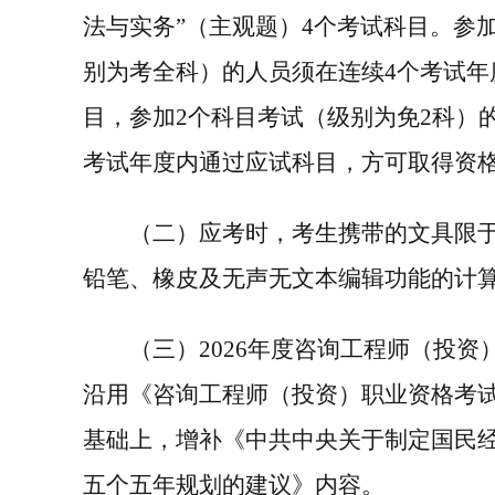
法与实务”（主观题）
4
个考试科目。参
别为考全科）的人员须在连续
4
个考试年
目，参加
2
个科目考试（级别为免
2
科）
考试年度内通过应试科目，方可取得资
（
二
）应考时，考生携带的文具限
铅笔、橡皮及无声无文本编辑功能的计
（
三
）
202
6
年度咨询工程师（投资
沿用
《咨询工程师（投资）职业资格考
基础上，增补《中共中央关于制定国民
五个五年规划的建议》内容
。