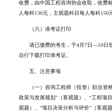
收费，由中国工程咨询协会收取，收费
人每科
130
元，主观题科目每人每科
150
（六）准考证打印
请已缴费的考生，于
4
月
7
日—
10
日
自行下载打印准考证。
五、注意事项
（
一
）咨询工程师（投资）职业资格
政策与发展规划”（客观题）、“工程项
观题）、“项目决策分析与评价”（客观