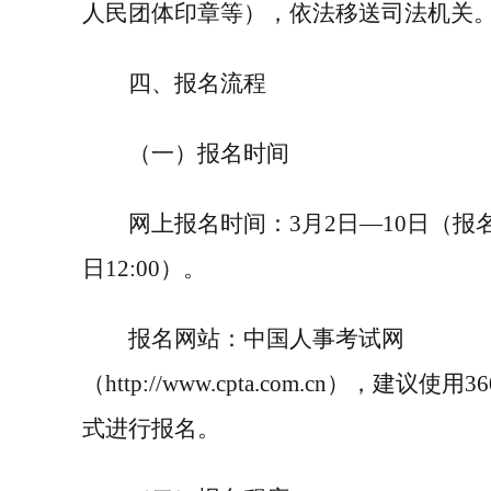
人民团体印章等），依法移送司法机关
四、报名流程
（一）报名时间
网上报名时间：
3
月
2
日—
10
日（
报
日
12
:
00
）。
报名网站：中国人事考试网
（
http://www.cpta.com.cn
），建议使用
36
式进行报名。