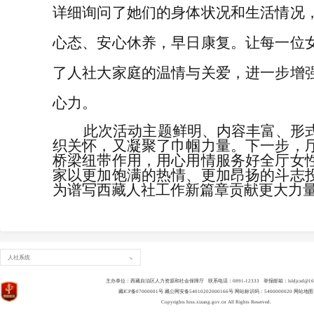
详细询问了她们的身体状况和生活情况
心态、安心休养，早日康复。让每一位
了人社大家庭的温情与关爱，进一步增
心力。
此次活动主题鲜明、内容丰富、形式
织关怀，又凝聚了巾帼力量。下一步，
桥梁纽带作用，用心用情服务好全厅女
家以更加饱满的热情、更加昂扬的斗志
为谱写西藏人社工作新篇章贡献更大
人社系统
主办单位：西藏自治区人力资源和社会保障厅 联系电话：0891-12333 举报邮箱：lsldjczd@163
藏ICP备07000001号
藏公网安备54010202000166号
网站标识码：5400000020
网站地图
Copyrights
hrss.xizang.gov.cn
All Rights Reserved.