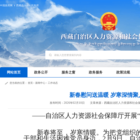
中国政府网
西藏自治区人民政府
网站首页
政务公开
服务之窗
政务服务
政策法规
您当前的位置：
首页
>
新闻中心
>
工作动态
新春慰问送温暖 岁寒深情聚
发布时间：2026年02月10日
文章来源：西藏自治区人力资源和社会
——自治区人力资源社会保障厅开展“
新春将至，岁寒情暖。为把党组织
干部和生活困难党员身边
，
2
月
9
日，
自