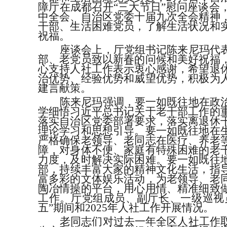
障
厅在成都
召开
“
三大节日
”
慰问座谈会
中全会
、自治区党委十届九次全会
精神
干部、生活困难党员，了解生活状况和
祝福。
座谈会上，厅党组书记陈来尼玛代
部、老党员致以新春的问候和美好祝福
心支持人社工作表示衷心感谢
，
希望退
治优势、经验优势
和
威望优势，
积极为
建言献策
。
陈来尼玛
强调
，要一如既往地在政
学细悟习近平总书记关于老干部工作的
落实自治区党委部署要求，落实离退休
理论学习和思想引导。要一如既往地在
严格确保老领导、老同志在医疗、养老
障，对身体不便、家庭有特殊困难的老
力度，及时解决实际困难。要一如既往
部
，
持续丰富大家的精神文化生活，指
富多彩的文体娱乐活动，为老领导、老
陶冶情操的平台，用心用情、精准细致
工作。
厅党组成员、副厅长、一级巡视
五
”
期间和
2025
年人社工作
开展
情况。
老
同志们对过去一年全区人社工作