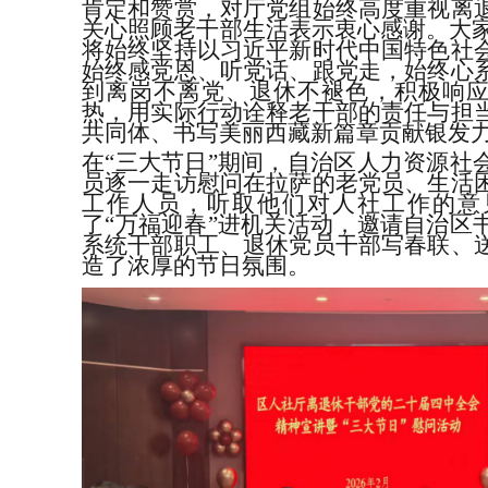
肯定和赞赏，对厅党组始终高度重视离
关心照顾老干部生活表示衷心感谢。大
将
始终坚持以习近平新时代中国特色社
始终感党恩、听党话、跟党走，始终心
到离岗不离党、退休不褪色，积极响
热，用实际行动诠释老干部的责任与担
共同体、书写美丽西藏新篇章
贡献银发
在
“
三大节日
”
期间，
自治区人力资源社
员逐一走访慰问在拉萨
的
老党员、生活
工作人员
，听取他们对人社工作的意
了
“
万福迎春
”
进机关活动，邀请自治区
系统干部职工、退休党员干部写春联、
造了浓厚的节日氛围
。