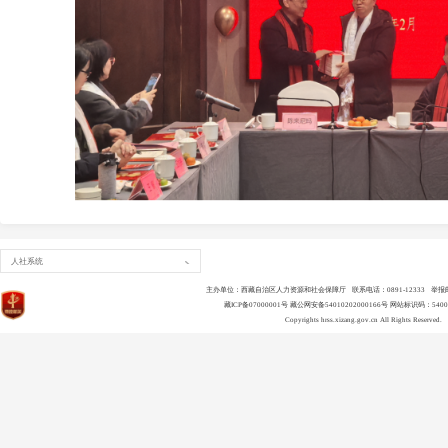
人社系统
主办单位：西藏自治区人力资源和社会保障厅 联系电话：0891-12333 举报邮箱：ls
藏ICP备07000001号
藏公网安备54010202000166号
网站标识码：54000
Copyrights
hrss.xizang.gov.cn
All Rights Reserved.