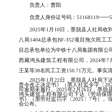
负责人：
曹阳
负责人身份证号码：
51168119
5
******
2025
年
1
月
10
日，墨脱县人社局收
八局
1404
总承包
BF-352
项目拖欠民工
目总承包单位为中铁十八局集团有限公
西藏鸿头建筑工程有限公司，
2024
年
7
王某等
38
名民工工资
150.71
万元。事实
2025
年
1
月
22
日，墨脱县人社局下
责令改正决定书》
（墨人社监令字
〔
20
司逾期未履行。
2025
年
2
月
26
日，墨脱
鸿头建筑工程有限公司下达《劳动保
书》（
墨劳社监罚字
〔
2025
〕
7
号）。
会公布。