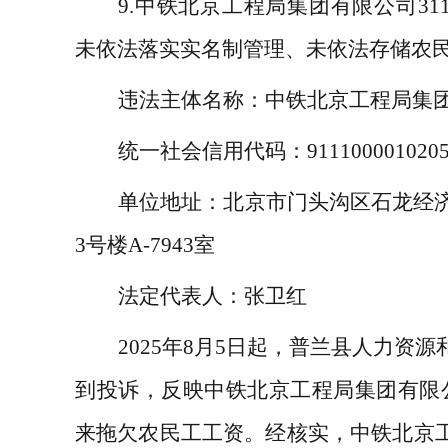
9.
中铁北京工程局集团有限公司
31
未依法落实实名制管理、未依法存储农
违法主体名称：
中铁
北京工程局
集
统一社会信用代码：
911100001020
单位地址：
北京市门头沟区石龙经
3
号楼
A-7943
室
法定代表人：
张卫红
2025
年
8
月
5
日起，普兰县人力资源
到投诉，反映中铁北京工程局集团有限
来拖欠农民工工资。经核实，中铁北京