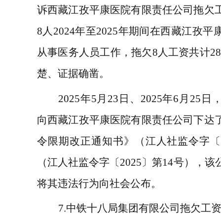
诉西藏江孜平康医院有限责任公司拖欠
8
人
2024
年至
2025
年期间在西藏江孜平
从事医务人员工作，拖欠
8
人工资共计
28
楚、证据确凿。
2025
年
5
月
23
日、
2025
年
6
月
25
日
向西藏江孜平康医院有限责任公司下达
令限期改正通知书》（江人社监令字
（江人社监令字〔
2025
〕第
14
号），该
将其违法行为向社会公布。
7.
中
铁十八局集团有限公司拖欠工