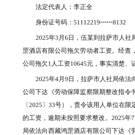
法定代表人：
李正全
身份证号码：
51112219
8132
******
2025
年
3
月
6
日，伍某到拉萨市人社
罡酒店有限公司拖欠劳动者工资。经查
公司拖欠
1
人工资
10645
元，事实清楚、
2025
年
4
月
9
日，拉萨市人社局依法
公司下达《劳动保障监察限期整改指令
〔
2025
〕
33
号），责令该用人单位在限
的工资，逾期未按照要求整改。
2025
年
7
局依法向西藏鸿罡酒店有限公司下达《