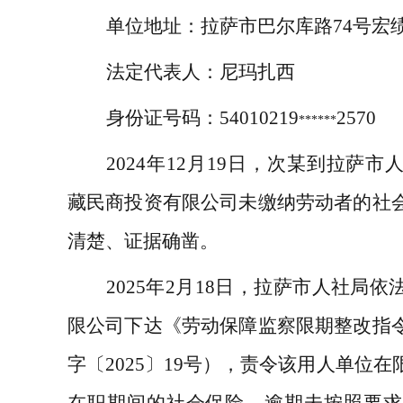
单位地址：
拉萨市巴尔库路
74
号宏
法定代表人：
尼玛扎西
身份证号码：
54010219
2570
******
2024
年
12
月
19
日，
次某
到拉萨市
藏民商投资有限公司未缴纳劳动者的社
清楚、证据确凿。
2025
年
2
月
18
日，拉萨市人社局依
限公司下达《劳动保障监察限期整改指
字〔
2025
〕
19
号），责令该用人单位在
在职期间的社会保险，逾期未按照要求