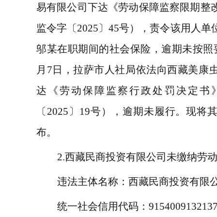
易有限公司下达《劳动保障监察限期整
监令字〔
2025
〕
45
号），责令该用人单
邬某在职期间的社会保险，逾期未按照
月
7
日，拉萨市人社局依法向西藏美康
达《劳动保障监察行政处罚决定书
〔
2025
〕
19
号），逾期未履行。现将
布。
2.
西藏民商投资有限公司未缴纳劳
违法主体名称：
西藏民商投资有限
统一社会信用代码：
915400913213