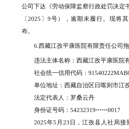
公司下达《劳动保障监察行政处罚决定
〔
2025
〕
9
号），逾期未履行。现将其
布。
6.
西藏江孜平康医院有限责任公司
违法主体名称：
西藏江孜平康医院
社会统一信用代码：
91540222MAB
单位地址：
西藏自治区日喀则市江
法定代表人：
罗桑云丹
身份证号码：
54232319
0017
******
2025
年
5
月
23
日，江孜县人社局接