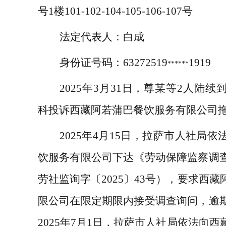
号
1
楼
101-102-104-105-106-107
号
法定代表人：
白成
身份证号码：
63272519
1919
******
2025
年
3
月
31
日，
尊某
等
2
人陆续
科投诉西藏阿若蒲巴餐饮服务有限公司
2025
年
4
月
15
日，拉萨市人社局依
饮服务有限公司下达《劳动保障监察调
劳社监询字〔
2025
〕
43
号），要求西藏
限公司在限定期限内接受调查询问，逾
2025
年
7
月
1
日，拉萨市人社局依法向西