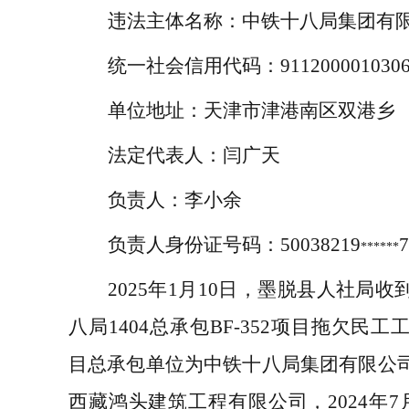
违法主体名称：
中铁十八局集团有
统一社会信用代码：
911200001030
单位地址：
天津市津港南区双港乡
法定代表人：
闫广天
负责人：
李小余
负责人身份证号码：
50038219
7
******
2025
年
1
月
10
日，墨脱县人社局收
八局
1404
总承包
BF-352
项目拖欠民工
目总承包单位为中铁十八局集团有限公
西藏鸿头建筑工程有限公司，
2024
年
7