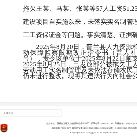
拖欠王某、马某、张某等
57
人工资
51.2
建设项目自实施以来，未落实实名制管
工工资保证金等问题。事实清楚、证据
2025
年
8
月
20
日，普兰县人力资源
动保障监察限期改正指令书（普人
号），责令该单位于
2025
年
8
月
22
日前
2025
年
8
月
25
日，已发放部分被拖欠工
劳动用工实名制管理及未依法存储农民
仍未进行整改。现将其违法行为向社会
人社系统
主办单位：西藏自治区人力资源和社会保障厅 联系电话：0891-12333 举报邮箱：lsldjczd@163
藏ICP备07000001号
藏公网安备54010202000166号
网站标识码：5400000020
网站地图
Copyrights
hrss.xizang.gov.cn
All Rights Reserved.