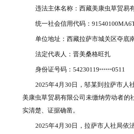
违法主体名称：
西藏美康虫草贸易
统一社会信用代码：
91540100MA6
单位地址：
西藏拉萨市城关区夺底
法定代表人：
晋美桑格旺扎
身份证号码：
54230119
0511
******
2025
年
4
月
30
日，邬某到拉萨市人
美康虫草贸易有限公司未缴纳劳动者的
实清楚、证据确凿。
2025
年
4
月
30
日，拉萨市人社局依