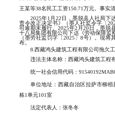
王某等
38
名民工工资
150.71
万元。事实
2025
年
1
月
22
日，墨脱县人社局下
责令改正决定书》
（墨人社监令字
〔
20
司逾期未履行。
2025
年
2
月
20
日，墨脱
十八局集团有限公司下达《劳动保障监
（
墨劳社监罚字
〔
2025
〕
8
号）。现将
布。
8.
西藏鸿头建筑工程有限公司拖欠
违法主体名称：
西藏鸿头建筑工程
统一社会信用代码：
91540192MAB
单位地址：
西藏自治区拉萨市柳梧
栋
1
单元
101
室
法定代表人：
张冬冬