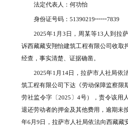
法定代表人：
何功怡
身份证号码：
51390219
7839
******
2025
年
1
月
3
日，周某等
13
人到拉
诉西藏藏安翔怡建筑工程有限公司收取
经查，事实清楚、证据确凿。
2025
年
1
月
14
日，拉萨市人社局依
筑工程有限公司下达《劳动保障监察限
劳社监令字〔
2025
〕
4
号），责令该用
退还劳动者的押金及其他费用，逾期未
年
6
月
9
日，拉萨市人社局依法向西藏藏