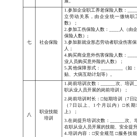
展。
1.
参加企业职工养老保险人数：
___
立劳动关系，由企业统一缴纳职
数）；
2.
参加工伤保险人数：
____
人（由
保险人数）
;
七
社会保险
3.
参加新就业形态劳动者职业伤害保
人；
4.
购买商业意外伤害保险人数：
___
业人员购买意外险的人数）；
5.
其他保障形式：
_________
（如：
贴、大病互助计划等）。
1.
岗前培训次数：
______
次、培训
_
职从业人员开展的岗前培训）；
2.
岗前培训时长：
□
短期培训（
7
日
（
7
日以上、
1
个月以内）
□
长期
职业技能
上）；
八
培训
3.
在岗提升培训次数：
______
次、
在职从业人员开展的技能、安全提
4.
培训内容：
□
安全规范
□
服务技