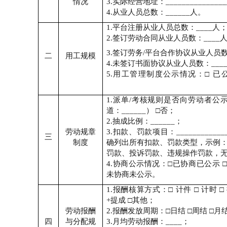
情况
3.
实际经营地址：
_______________
4.
从业人员总数：
______
人。
1.
平台注册从业人员总数：
____
人
2.
签订劳动合同从业人员数：
____
3.
签订劳务
/
平台合作协议从业人员
二
用工规模
4.
未签订书面协议从业人员数：
___
5.
用工管理制度公示情况：
□
已
1.
派单
/
考核规则是否向劳动者公
道：
______
）
□
否；
2.
抽成比例：
______
；
劳动规章
3.
扣款、罚款项目：
____________
三
制度
确列出所有扣款、罚款类型，示例
罚款、投诉罚款、违规操作罚款，
4.
协商公示情况：
□
已协商已公示
未协商未公示。
1.
报酬核算方式：
□
计件
□
计时
□
+
提成
□
其他；
劳动报酬
2.
报酬发放周期：
□
日结
□
周结
□
月
四
与分配规
3.
月均劳动报酬：
____
；