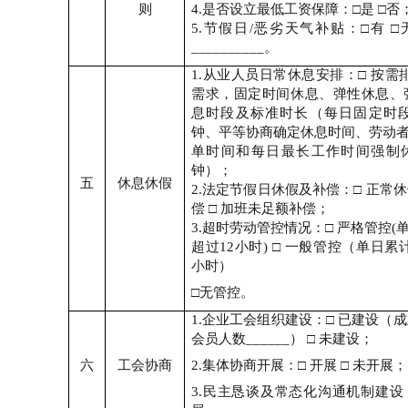
则
4.
是否设立最低工资保障：
□
是
□
否
5.
节假日
/
恶劣天气补贴：
□
有
□
__________
。
1.
从业人员日常休息安排：
□
按需
需求，固定时间休息、弹性休息、
息时段及标准时长（每日固定时
钟、平等协商确定休息时间、劳动
单时间和每日最长工作时间强制
钟）；
五
休息休假
2.
法定节假日休假及补偿：
□
正常
偿
□
加班未足额补偿；
3.
超时劳动管控情况：
□
严格管控
(
超过
12
小时
) □
一般管控（单日累
小时）
□
无管控。
1.
企业工会组织建设：
□
已建设（成
会员人数
______
）
□
未建设；
六
工会协商
2.
集体协商开展：
□
开展
□
未开展；
3.
民主恳谈及常态化沟通机制建设