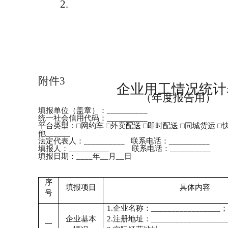
2.
附件
3
企业用工情况统计
（年度报告用）
填报单位（盖章）：
__________
统一社会信用代码：
__________
平台类型：
□
网约车
□
外卖配送
□
即时配送
□
同城货运
□
他
______
法定代表人：
__________
联系电话：
__________
填报人：
__________
联系电话：
__________
填报日期：
____
年
__
月
__
日
序
填报项目
具体内容
号
1.
企业名称：
_________________
；
企业基本
2.
注册地址：
__________________
一