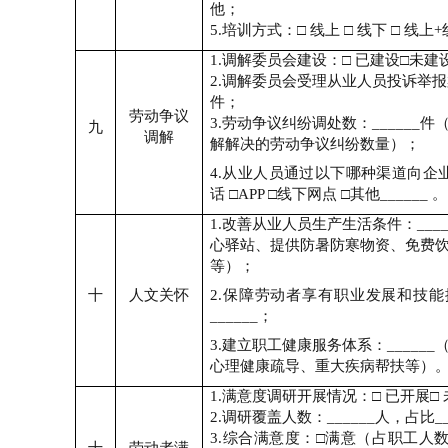
他；
5.
培训方式：
□
线上
□
线下
□
线上
+
1.
调解委员会建设：
□
已建设
□
未建设
2.
调解委员会受理从业人员投诉举报
件；
劳动争议
3.
劳动争议纠纷调处数：
______
件
九
调解
解解决的劳动争议纠纷数量）；
4.
从业人员通过以下哪种渠道向企
话
□APP □
线下网点
□
其他
______
。
1.
改善从业人员生产生活条件：
___
心驿站、提供防暑防寒物资、免费
等）；
十
人文关怀
2.
保障劳动者享有职业发展和技能
______
；
3.
建立职工健康服务体系：
______
心理健康疏导、重大疾病帮扶等）
1.
满意度调研开展情况：
□
已开展
□
2.
调研覆盖人数：
______
人，占比
_
3.
综合满意度：
□
满意（占职工人