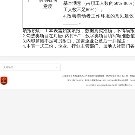
十
劳动者满
基本满意（占职工人数的
60%-80%
一
意度
工人数不足
60%
）；
4.
改善劳动者工作环境的意见建议
______
。
填报说明：
1.
本表需如实填报，数据真实准确，不得瞒报
2.
勾选类项目在对应
□
内打
“√”
，数字类项目填写精准数值
3.
内容篇幅不足可另附页，加盖企业公章后一并报送；
4.
本表一式三份，企业、行业主管部门、属地人社部门各
人社系统
主办单位：西藏自治区人力资源和社会保障厅 联系电话：0891-12333 举报邮箱：ls
藏ICP备07000001号
藏公网安备54010202000166号
网站标识码：54000
Copyrights
hrss.xizang.gov.cn
All Rights Reserved.