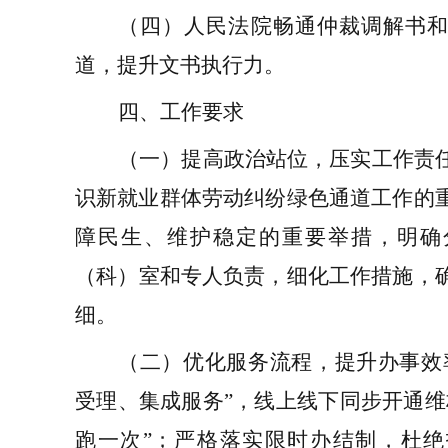
（四）
人民法院畅通仲裁
调解书
道，提升文书执行力
。
四、工作要求
（一）提高政治站位，压实工作责
识
新就业群体
劳动纠纷绿色通道工作的
障民生、维护稳定的重要举措，明确
（
科
）
室和专人负责，细化
工作措施
，
细。
（二）优化服务流程，提升办事效
受理、集成服务
”
，线上线下同步开通维
跑一次
”
；严格落实限时办结制，杜绝