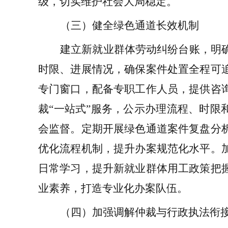
级，切实维护社会大局稳定。
（三）健全绿色通道长效机制
建立
新就业群体
劳动纠纷台账，
明
时限、进展情况，确保案件处置全程可
专门窗口，配备专职工作人员，提供咨
裁
“
一站式
”
服务，公示办理流程、时限
会监督。定期开展绿色通道案件复盘分
优化流程机制，提升办案规范化水平。
日常学习
，提升
新就业群体
用工政策把
业素养，打造专业化办案队伍。
（四）
加强调解仲裁与行政执法衔