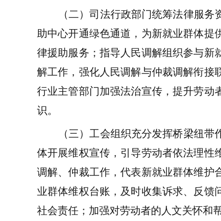
（二）
司法行政部门
统筹法律服务
助中心开通
绿色通道，
为
新就业群体
提
律援助服务；
指导人民调解组织参与
新
解工作，强化人民调解与仲裁调解衔接
行业主管部门
加强法治宣传，提升劳动
识。
（三）
工会组织
充分发挥桥梁纽带
体
开展维权宣传，引导劳动者依法理性
调解、仲裁工作，代表
新就业群体
维护
业群体
维权台账，及时收集诉求、反馈
社会责任；加强对劳动者的人文关怀和