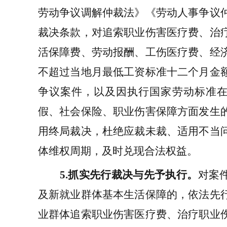
劳动争议调解仲裁法》
《劳动人事争议
裁决条款，
对追索职业伤害医疗费、
治
活保障费、
劳动报酬、工伤医疗费、经
不超过当地月最低工资标准十二个月金
争议案件，以及因执行国家劳动标准
假、社会保险、
职业伤害保障方面
发生
用终局裁决，
杜绝应裁未裁、适用不当
体维权周期，及时兑现合法权益。
5.
抓实先行裁决与先予执行
。
对案
及
新就业群体
基本生活保障的，依法先
业群体追索职业伤害医疗费、
治疗职业