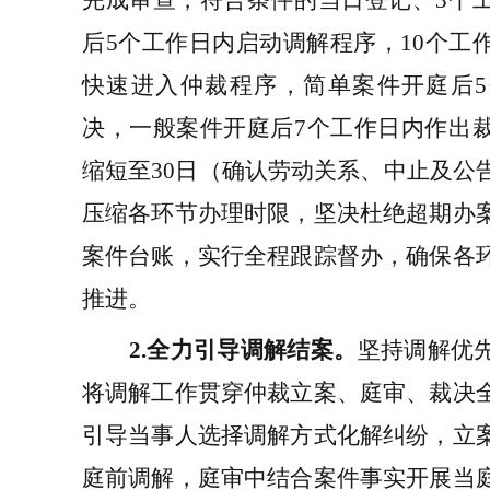
后
5
个工作日内启动调解程序，
10
个工
快速进入仲裁程序，
简单案件开庭后
5
决，一般案件开庭后
7
个工作日内作出
缩短
至
30
日（确认劳动关系、中止及公
压缩各环节办理时限
，
坚决杜绝超期办
案件台账，实行全程跟踪督办，确保各
推进。
2.
全力引导调解结案
。
坚持调解优
将调解工作贯穿仲裁立案、庭审、裁决
引导当事人选择调解方式化解纠纷，立
庭前调解，庭审中结合案件事实开展当