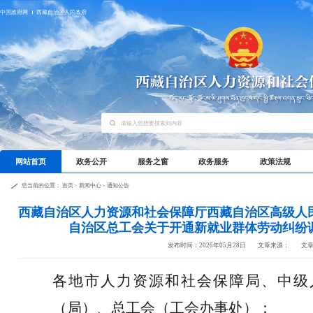
中国政府网
西藏自治区人民政府
网站首页
政务公开
服务之窗
政务服务
政策法规
您当前的位置：
首页
>
新闻中心
>
通知公告
西藏自治区人力资源和社会保障厅西藏自治区高级人
自治区总工会关于开通新就业群体劳动纠纷
发布时间：2026年05月28日
文章来源：
文
各
地
市人力资源和社会保障局、
中级
（局）
、总工会
（工会办事处）
：