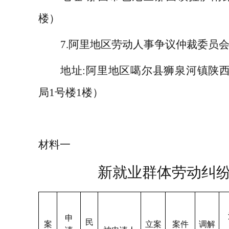
楼）
7.
阿里地区劳动人事争议仲裁委员
地址
:
阿里地区噶尔县狮泉河镇陕
局
1
号楼
1
楼）
材料一
新就业群体
劳动纠
申
民
案
立案
案件
调解