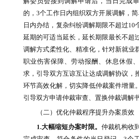
解委员会
接到
调解
申请后
，
当日完成
的，
3
个工作日内组织双方开展调解，简
日内办结，复杂纠纷调解期限不超过
1
0
延期的可适当延长，延长期限最长不超
调解方式柔性化、精准化，针对
新就业
职业伤害保障
、
劳动报酬、休息休假
求，引导双方互谅互让达成调解协议，
环节高效化解，切实降低仲裁案件增量
引导双方申请仲裁审查、置换仲裁调解
（二）优化仲裁程序提升办案质效
1.
大幅缩短办案时限
。
仲裁机构收
完成审查，符合条件的当日
登记
、
3
个