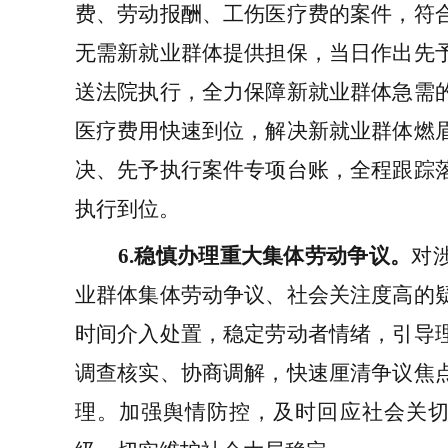
费、
劳动报酬、
工伤医疗费的案件，符
无需
新就业群体
提供担保，当日作出先
送法院执行，全力保障
新就业群体
急需
医疗费用快速到位，解决
新就业群体
燃
决、先予执行案件专项台账，全程跟踪
执行到位。
6.
稳慎办理重大集体劳动争议
。
对
业群体
集体劳动争议、社会关注度高的
时间介入处置，稳定劳动者情绪，引导
调查核实、协商调解，快速厘清争议焦
理。加强舆情防控，及时回应社会关