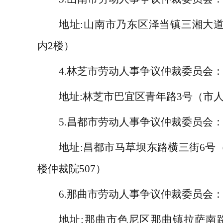
地址
:
山南市乃东区泽当镇三湘大
内
2
楼）
4.
林芝市劳动人事争议仲裁委员会
地址
:
林芝市巴宜区青年路
3
号（市
5.
昌都市劳动人事争议仲裁委员会
地址
:
昌都市马草坝东路横三街
6
号
楼仲裁院
507
）
6.
那曲市劳动人事争议仲裁委员会
地址
:
那曲市色尼区那曲镇拉萨南