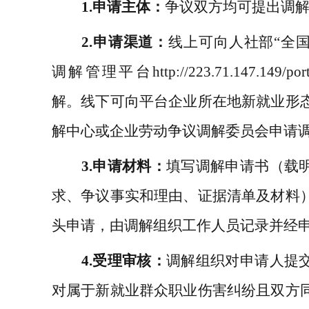
1.
申请主体：
争议双方均可提出调
2.
申请渠道：
线上可向人社部
“
全
调解管理平台
http://223.71.147.149/port
解。线下可向
平台企业所在地
新就业形
解中心或
企业劳动争议调解委员会申请
3.
申请材料：
填写调解申请书（载
求、争议事实和理由、证据清单及材料
头申请，由调解组织工作人员记录并经
4.
受理审核：
调解组织对申请人提
对属于新就业群众职业伤害纠纷且双方