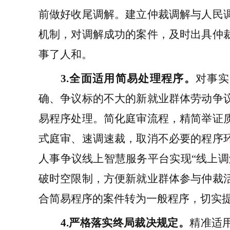
前做好收尾调解。建立仲裁调解与人民
机制，对调解成功的案件，及时出具仲
事了人和。
3.
全面
适用简易处理程序
。
对事实
确、争议标的不大的
新就业群体
劳动争
易程序处理。简化庭审流程，精简举证
式庭审、速调速裁，取消不必要的程序
人事争议线上
智慧
服务
平台实现
“
线上
调
破时空限制，方便
新就业群体
参与仲裁
合
简易程序
的案件
转为
一般
程序，切实
4.
严格落实终局裁决规定
。
精准适