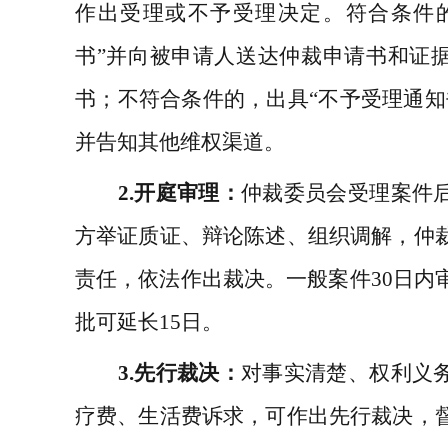
作出受理或不予受理决定。符合条件
书
”
并向被申请人送达仲裁申请书和证
书；不符合条件的，出具
“
不予受理通知
并告知其他维权渠道。
2.
开庭审理：
仲裁委员会受理案件
方举证质证、辩论陈述、组织调解，
仲
责任，依法作出裁决。一般案件
30
日内
批可延长
15
日。
3.
先行裁决：
对事实清楚、权利义
疗费、生活费诉求，可作出先行裁决，