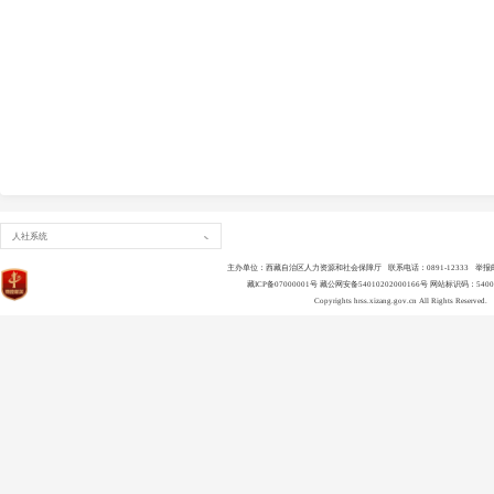
2026年
人社系统
主办单位：西藏自治区人力资源和社会保障厅 联系电话：0891-12333 举报邮箱：ls
藏ICP备07000001号
藏公网安备54010202000166号
网站标识码：54000
Copyrights
hrss.xizang.gov.cn
All Rights Reserved.